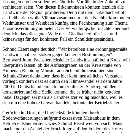
Lösungen ergeben sollen, wie ähnliche Vorfälle in der Zukunft zu
verhindern seien. Von diesen Erkenntnissen könnten letztlich alle
Landwirte der Region profitieren. Denn mit dem "Gladbacherhof"
als Leitbetrieb wolle Villmar zusammen mit den Nachbarkommunen
Weilmünster und Weinbach künftig eine Fachberatung zum Thema
Erosionsverhütung anbieten. Der Verwaltungschef machte aber auch
deutlich, dass dies guter Wille des "Gladbacherhofes" sei und
keineswegs für den konkreten Fall ein Schuldeingeständnis.
Schmid-Eisert sagte deutlich: "Wir betreiben eine ordnungsgemäße
Landwirtschaft, verstoßen gegen keinerlei Bestimmungen".
Bernward Jung, Fachsbereichsleiter Landwirtschaft beim Kreis, will
überprüfen lassen, ob die Abflussgräben an der Kreisstraße von
Aumenau Richtung Münster ausreichend dimensioniert sind.
Schmid-Eisert denkt aber, dass hier kein menschliches Versagen
vorliegt, sondern dass es durch den Klimawandel seit dem Jahre
2000 in Deutschland einfach immer öfter zu Starkregenfällen
konzentriert auf eine Stelle komme, die es früher nicht gegeben
habe. Dagegen sei man als Landbesitzer völlig machtlos, weil es
sich um eine höhere Gewalt handele, betonte der Betriebsleiter.
Gerüchte im Dorf, die Unglücksfälle könnten durch
Bodenveränderungen aufgrund exzessiven Maisanbaus in dem
Betrieb entstanden sein, wies Schmid-Eisert weit von sich. Mais
mache nur ein Achtel der Fruchtfolge auf den Feldern des Hofes