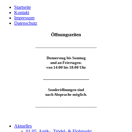
Startseite
Kontakt
Impressum
Datenschutz
Öffnungszeiten
....................................................
Donnerstag bis Sonntag
und an Feiertagen:
von 14:00 bis 18:00 Uhr
....................................................
Sonderöffnungen sind
nach Absprache möglich.
....................................................
Aktuelles
01.05. Antik-, Trödel- & Flohmarkt