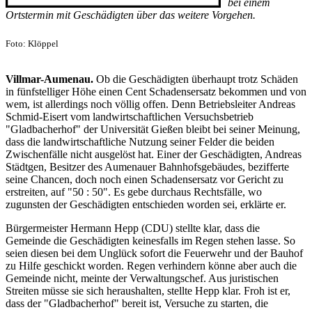
bei einem
Ortstermin mit Geschädigten über das weitere Vorgehen.
Foto: Klöppel
Villmar-Aumenau.
Ob die Geschädigten überhaupt trotz Schäden
in fünfstelliger Höhe einen Cent Schadensersatz bekommen und von
wem, ist allerdings noch völlig offen. Denn Betriebsleiter Andreas
Schmid-Eisert vom landwirtschaftlichen Versuchsbetrieb
"Gladbacherhof" der Universität Gießen bleibt bei seiner Meinung,
dass die landwirtschaftliche Nutzung seiner Felder die beiden
Zwischenfälle nicht ausgelöst hat. Einer der Geschädigten, Andreas
Städtgen, Besitzer des Aumenauer Bahnhofsgebäudes, bezifferte
seine Chancen, doch noch einen Schadensersatz vor Gericht zu
erstreiten, auf "50 : 50". Es gebe durchaus Rechtsfälle, wo
zugunsten der Geschädigten entschieden worden sei, erklärte er.
Bürgermeister Hermann Hepp (CDU) stellte klar, dass die
Gemeinde die Geschädigten keinesfalls im Regen stehen lasse. So
seien diesen bei dem Unglück sofort die Feuerwehr und der Bauhof
zu Hilfe geschickt worden. Regen verhindern könne aber auch die
Gemeinde nicht, meinte der Verwaltungschef. Aus juristischen
Streiten müsse sie sich heraushalten, stellte Hepp klar. Froh ist er,
dass der "Gladbacherhof" bereit ist, Versuche zu starten, die