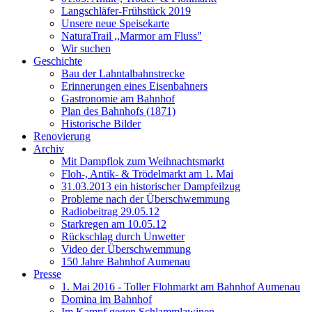
Langschläfer-Frühstück 2019
Unsere neue Speisekarte
NaturaTrail ,,Marmor am Fluss"
Wir suchen
Geschichte
Bau der Lahntalbahnstrecke
Erinnerungen eines Eisenbahners
Gastronomie am Bahnhof
Plan des Bahnhofs (1871)
Historische Bilder
Renovierung
Archiv
Mit Dampflok zum Weihnachtsmarkt
Floh-, Antik- & Trödelmarkt am 1. Mai
31.03.2013 ein historischer Dampfeilzug
Probleme nach der Überschwemmung
Radiobeitrag 29.05.12
Starkregen am 10.05.12
Rückschlag durch Unwetter
Video der Überschwemmung
150 Jahre Bahnhof Aumenau
Presse
1. Mai 2016 - Toller Flohmarkt am Bahnhof Aumenau
Domina im Bahnhof
Im Kampf gegen Schlammlawinen