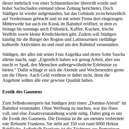
dieser mehrfach von einer Schlammlawine überrollt wurde und
hoher Sachschaden entstand (diese Zeitung berichtete). Doch
Städtgen ist wieder aufgestanden, hat das Gebäude zwischenzeitlich
auf Vordermann gebracht und ist mit seiner Firma dort eingezogen.
Mittlerweile hat auch ein Kiosk im Bahnhof eröffnet, in dem es
freitags bis sonntags auch Frühstück, Kaffee, Kuchen, frische
Waffeln sowie kleine Köstlichkeiten gibt. Zudem will Städtgen
künftig für die Bürger der Region und Lahntouristen vielfältige
kulturelle Aktivitäten im und rund um den Bahnhof veranstalten.
Städtgen, der alles mit seiner Frau Angelika und deren Sohn Sascha
alleine macht, sagt: „Eigentlich haben wir genug Arbeit, aber uns
macht es Spaß, den Menschen außergewöhnliche Erlebnisse zu
bieten.“ Dafür schlage er sich die Abende und Wochenenden gerne
um die Ohren. Auch Geld verdiene er dabei nicht, denn die
Angebote sollten alle eine gewisse Qualität haben.
Erotik des Gaumens
Zum Selbstkostenpreis hat Städtgen jetzt einen „Domina-Abend“ im
Bahnhof veranstaltet. Ohne Werbung zu machen, war das Haus
voll, und eine Zusatzveranstaltung wurde nötig. Dabei ging es um
die Erotik des Gaumens. Die Domina ist die am meisten verbreitete
rote Rebsorte Frankens. Sie steht auf 350 von rund 6000 Hektar
Rebfläche. Außerhalb Frankens ist die Züchtung aus Portugieser