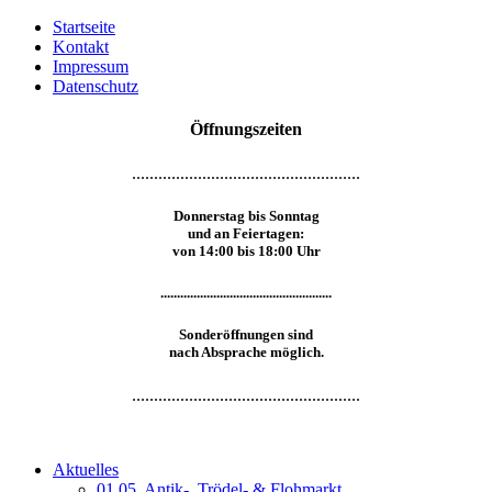
Startseite
Kontakt
Impressum
Datenschutz
Öffnungszeiten
....................................................
Donnerstag bis Sonntag
und an Feiertagen:
von 14:00 bis 18:00 Uhr
....................................................
Sonderöffnungen sind
nach Absprache möglich.
....................................................
Aktuelles
01.05. Antik-, Trödel- & Flohmarkt