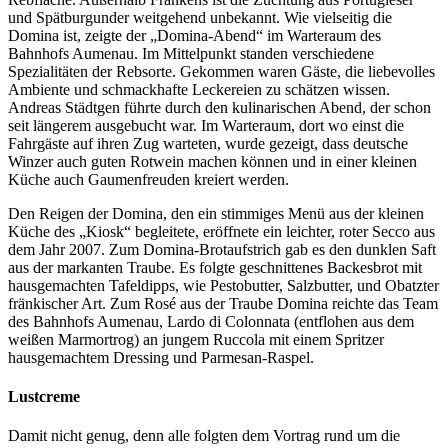
und Spätburgunder weitgehend unbekannt. Wie vielseitig die
Domina ist, zeigte der „Domina-Abend“ im Warteraum des
Bahnhofs Aumenau. Im Mittelpunkt standen verschiedene
Spezialitäten der Rebsorte. Gekommen waren Gäste, die liebevolles
Ambiente und schmackhafte Leckereien zu schätzen wissen.
Andreas Städtgen führte durch den kulinarischen Abend, der schon
seit längerem ausgebucht war. Im Warteraum, dort wo einst die
Fahrgäste auf ihren Zug warteten, wurde gezeigt, dass deutsche
Winzer auch guten Rotwein machen können und in einer kleinen
Küche auch Gaumenfreuden kreiert werden.
Den Reigen der Domina, den ein stimmiges Menü aus der kleinen
Küche des „Kiosk“ begleitete, eröffnete ein leichter, roter Secco aus
dem Jahr 2007. Zum Domina-Brotaufstrich gab es den dunklen Saft
aus der markanten Traube. Es folgte geschnittenes Backesbrot mit
hausgemachten Tafeldipps, wie Pestobutter, Salzbutter, und Obatzter
fränkischer Art. Zum Rosé aus der Traube Domina reichte das Team
des Bahnhofs Aumenau, Lardo di Colonnata (entflohen aus dem
weißen Marmortrog) an jungem Ruccola mit einem Spritzer
hausgemachtem Dressing und Parmesan-Raspel.
Lustcreme
Damit nicht genug, denn alle folgten dem Vortrag rund um die