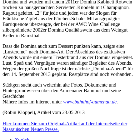
Domina und wurden mit einem 2011er Domina Kabinett Rotwein
trocken zu hausgemachten Servietten-Knödeln mit Champignon-
Ragout geleitet. „2“ für jede und jeden war der Slogan für
Fränkische Zipfel aus der Pärchen-Schale. Mit ausgeprägter
Barriquenote überzeugte, der bei der AWC Wine-Challenge
silberprämierte 2002er Domina Qualitätswein aus dem Weingut
Keller in Ramsthal.
Dass die Domina auch zum Dessert punkten kann, zeigte eine
„Lustcreme“ nach Domina-Art. Der Abschluss des exklusiven
Abends wurde mit einem Tresterbrand aus der Domina eingeleitet.
Lust, Spaß und Vergnügen waren ständiger Begleiter des Abends.
Wegen der großen Nachfrage ist der nächste „Domina-Abend“ für
den 14. September 2013 geplant. Restplätze sind noch vorhanden.
Städtgen sucht auch weiterhin alte Fotos, Dokumente und
Hintergrundwissen über den Aumenauer Bahnhof und seine
Geschichte.
Nähere Infos im Internet unter
www.bahnhof-aumenau.de
.
(Robin Klöppel),
Artikel vom 23.05.2013
Hier kommen Sie zum Original-Artikel auf der Internetseite der
Nassauischen Neuen Presse.
Zurück