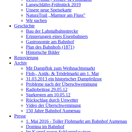
Langschläfer-Frühstück 2019
Unsere neue Speisekarte
NaturaTrail ,,Marmor am Fluss"
Wir suchen
Geschichte
Bau der Lahntalbahnstrecke
Erinnerungen eines Eisenbahners
Gastronomie am Bahnhof
Plan des Bahnhofs (1871)
Historische Bilder
Renovierung
Archiv
Mit Dampflok zum Weihnachtsmarkt
Floh-, Antik- & Trödelmarkt am 1. Mai
31.03.2013 ein historischer Dampfeilzug
Probleme nach der Überschwemmung
Radiobeitrag 29.05.12
Starkregen am 10.05.12
Rückschlag durch Unwetter
Video der Überschwemmung
150 Jahre Bahnhof Aumenau
Presse
1. Mai 2016 - Toller Flohmarkt am Bahnhof Aumenau
Domina im Bahnhof
Im Kampf gegen Schlammlawinen