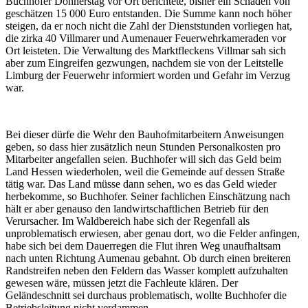
Buchhofer Donnerstag vor Ort berichtete, bisher ein Schaden von
geschätzen 15 000 Euro entstanden. Die Summe kann noch höher
steigen, da er noch nicht die Zahl der Dienststunden vorliegen hat,
die zirka 40 Villmarer und Aumenauer Feuerwehrkameraden vor
Ort leisteten. Die Verwaltung des Marktfleckens Villmar sah sich
aber zum Eingreifen gezwungen, nachdem sie von der Leitstelle
Limburg der Feuerwehr informiert worden und Gefahr im Verzug
war.
Bei dieser dürfe die Wehr den Bauhofmitarbeitern Anweisungen
geben, so dass hier zusätzlich neun Stunden Personalkosten pro
Mitarbeiter angefallen seien. Buchhofer will sich das Geld beim
Land Hessen wiederholen, weil die Gemeinde auf dessen Straße
tätig war. Das Land müsse dann sehen, wo es das Geld wieder
herbekomme, so Buchhofer. Seiner fachlichen Einschätzung nach
hält er aber genauso den landwirtschaftlichen Betrieb für den
Verursacher. Im Waldbereich habe sich der Regenfall als
unproblematisch erwiesen, aber genau dort, wo die Felder anfingen,
habe sich bei dem Dauerregen die Flut ihren Weg unaufhaltsam
nach unten Richtung Aumenau gebahnt. Ob durch einen breiteren
Randstreifen neben den Feldern das Wasser komplett aufzuhalten
gewesen wäre, müssen jetzt die Fachleute klären. Der
Geländeschnitt sei durchaus problematisch, wollte Buchhofer die
Betriebsleitung nicht verdammen.