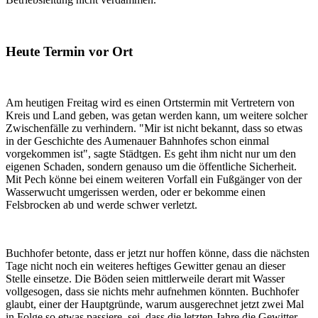
Heute Termin vor Ort
Am heutigen Freitag wird es einen Ortstermin mit Vertretern von
Kreis und Land geben, was getan werden kann, um weitere solcher
Zwischenfälle zu verhindern. "Mir ist nicht bekannt, dass so etwas
in der Geschichte des Aumenauer Bahnhofes schon einmal
vorgekommen ist", sagte Städtgen. Es geht ihm nicht nur um den
eigenen Schaden, sondern genauso um die öffentliche Sicherheit.
Mit Pech könne bei einem weiteren Vorfall ein Fußgänger von der
Wasserwucht umgerissen werden, oder er bekomme einen
Felsbrocken ab und werde schwer verletzt.
Buchhofer betonte, dass er jetzt nur hoffen könne, dass die nächsten
Tage nicht noch ein weiteres heftiges Gewitter genau an dieser
Stelle einsetze. Die Böden seien mittlerweile derart mit Wasser
vollgesogen, dass sie nichts mehr aufnehmen könnten. Buchhofer
glaubt, einer der Hauptgründe, warum ausgerechnet jetzt zwei Mal
in Folge so etwas passiere, sei, dass die letzten Jahre die Gewitter