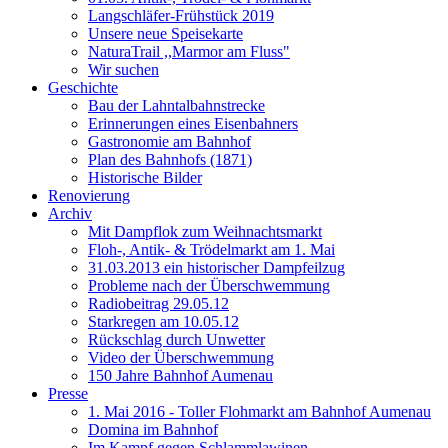
Langschläfer-Frühstück 2019
Unsere neue Speisekarte
NaturaTrail ,,Marmor am Fluss"
Wir suchen
Geschichte
Bau der Lahntalbahnstrecke
Erinnerungen eines Eisenbahners
Gastronomie am Bahnhof
Plan des Bahnhofs (1871)
Historische Bilder
Renovierung
Archiv
Mit Dampflok zum Weihnachtsmarkt
Floh-, Antik- & Trödelmarkt am 1. Mai
31.03.2013 ein historischer Dampfeilzug
Probleme nach der Überschwemmung
Radiobeitrag 29.05.12
Starkregen am 10.05.12
Rückschlag durch Unwetter
Video der Überschwemmung
150 Jahre Bahnhof Aumenau
Presse
1. Mai 2016 - Toller Flohmarkt am Bahnhof Aumenau
Domina im Bahnhof
Im Kampf gegen Schlammlawinen