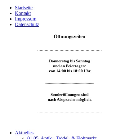
Startseite
Kontakt
Impressum
Datenschutz
Öffnungszeiten
....................................................
Donnerstag bis Sonntag
und an Feiertagen:
von 14:00 bis 18:00 Uhr
....................................................
Sonderöffnungen sind
nach Absprache möglich.
....................................................
Aktuelles
01.05. Antik-, Trödel- & Flohmarkt